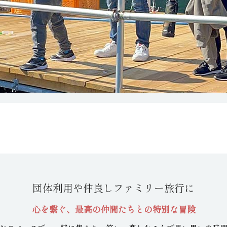
団体利用や
仲良しファミリー旅行に
心を繋ぐ、最高の仲間たちとの
特別な冒険