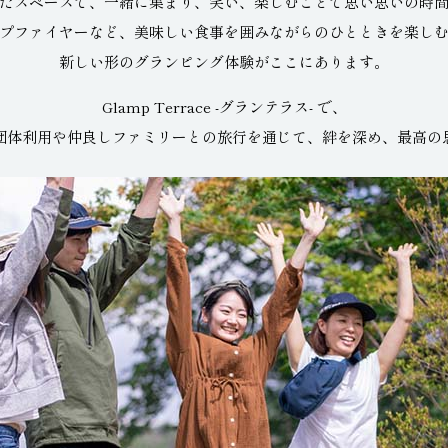
たスペースで、一緒に集まり、
笑い、楽しむことで思い思いの時
プファイヤーなど、
美味しい食事を囲みながらのひとときを
楽し
新しい形の
グランピング体験がここにあります。
Glamp Terrace -グランテラス- で、
団体利用や
仲良しファミリーとの旅行を通じて、
絆を深め、最高の